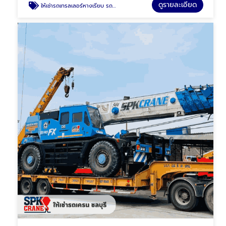
ดูรายละเอียด
ให้เช่ารถเทรลเลอร์หางเรียบ รถหางปลา