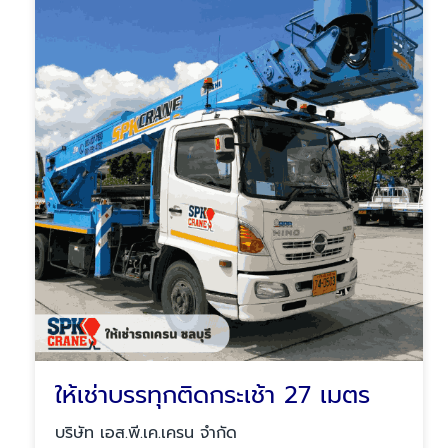
ให้เช่าบรรทุกติดกระเช้า 27 เมตร
บริษัท เอส.พี.เค.เครน จำกัด