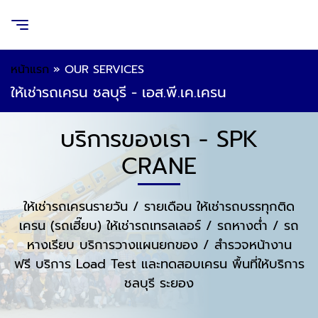
หน้าแรก
»
OUR SERVICES
ให้เช่ารถเครน ชลบุรี - เอส.พี.เค.เครน
บริการของเรา - SPK
CRANE
ให้เช่ารถเครนรายวัน / รายเดือน ให้เช่ารถบรรทุกติด
เครน (รถเฮี๊ยบ) ให้เช่ารถเทรลเลอร์ / รถหางต่ำ / รถ
หางเรียบ บริการวางแผนยกของ / สำรวจหน้างาน
ฟรี บริการ Load Test และทดสอบเครน พื้นที่ให้บริการ
ชลบุรี ระยอง